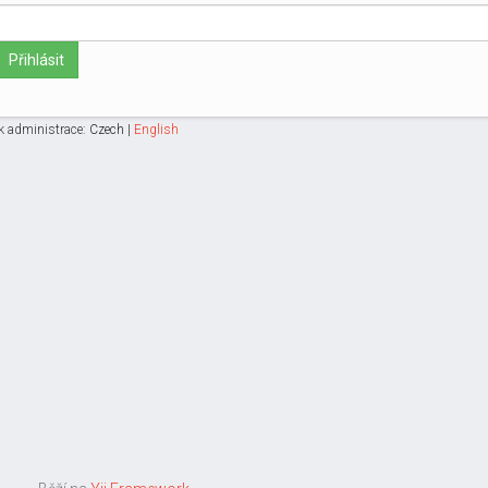
Přihlásit
k administrace:
Czech
|
English