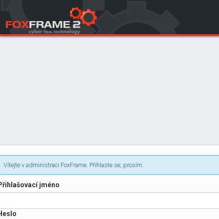
Login
Vítejte v administraci FoxFrame. Přihlaste se, prosím.
Přihlašovací jméno
Heslo